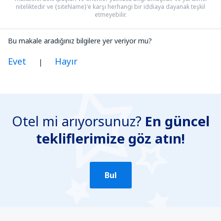
niteliktedir ve {siteName}'e karşı herhangi bir iddiaya dayanak teşkil
etmeyebilir.
Bu makale aradığınız bilgilere yer veriyor mu?
Evet
Hayır
|
Benim düşünceme göre bu yazı:
Belirsiz
Otel mi arıyorsunuz?
En güncel
Yanlış bilgi içeriyor
tekliflerimize göz atın!
Konun ayrıntılarını içermiyor.
Çok uzun
Gönder
Bul