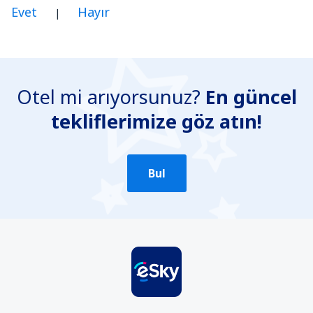
Evet
Hayır
|
Benim düşünceme göre bu yazı:
Belirsiz
Otel mi arıyorsunuz?
En güncel
Yanlış bilgi içeriyor
tekliflerimize göz atın!
Konun ayrıntılarını içermiyor.
Çok uzun
Gönder
Bul