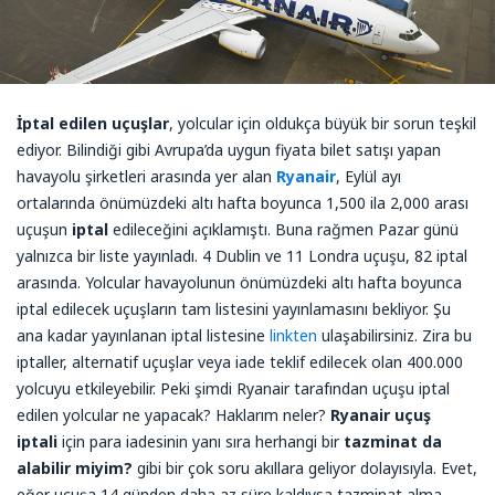
İptal edilen uçuşlar
, yolcular için oldukça büyük bir sorun teşkil
ediyor. Bilindiği gibi Avrupa’da uygun fiyata bilet satışı yapan
havayolu şirketleri arasında yer alan
Ryanair
, Eylül ayı
ortalarında önümüzdeki altı hafta boyunca 1,500 ila 2,000 arası
uçuşun
iptal
edileceğini açıklamıştı. Buna rağmen Pazar günü
yalnızca bir liste yayınladı. 4 Dublin ve 11 Londra uçuşu, 82 iptal
arasında. Yolcular havayolunun önümüzdeki altı hafta boyunca
iptal edilecek uçuşların tam listesini yayınlamasını bekliyor. Şu
ana kadar yayınlanan iptal listesine
linkten
ulaşabilirsiniz. Zira bu
iptaller, alternatif uçuşlar veya iade teklif edilecek olan 400.000
yolcuyu etkileyebilir. Peki şimdi Ryanair tarafından uçuşu iptal
edilen yolcular ne yapacak? Haklarım neler?
Ryanair uçuş
iptali
için para iadesinin yanı sıra herhangi bir
tazminat da
alabilir miyim?
gibi bir çok soru akıllara geliyor dolayısıyla. Evet,
eğer uçuşa 14 günden daha az süre kaldıysa tazminat alma