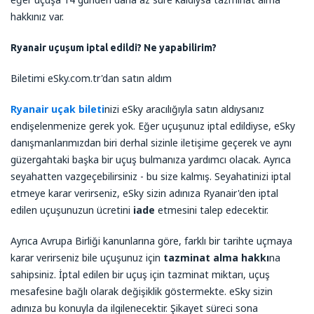
hakkınız var.
Ryanair uçuşum iptal edildi? Ne yapabilirim?
Biletimi eSky.com.tr'dan satın aldım
Ryanair uçak bileti
nizi eSky aracılığıyla satın aldıysanız
endişelenmenize gerek yok. Eğer uçuşunuz iptal edildiyse, eSky
danışmanlarımızdan biri derhal sizinle iletişime geçerek ve aynı
güzergahtaki başka bir uçuş bulmanıza yardımcı olacak. Ayrıca
seyahatten vazgeçebilirsiniz - bu size kalmış. Seyahatinizi iptal
etmeye karar verirseniz, eSky sizin adınıza Ryanair'den iptal
edilen uçuşunuzun ücretini
iade
etmesini talep edecektir.
Ayrıca Avrupa Birliği kanunlarına göre, farklı bir tarihte uçmaya
karar verirseniz bile uçuşunuz için
tazminat alma hakkı
na
sahipsiniz. İptal edilen bir uçuş için tazminat miktarı, uçuş
mesafesine bağlı olarak değişiklik göstermekte. eSky sizin
adınıza bu konuyla da ilgilenecektir. Şikayet süreci sona