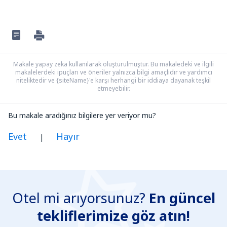
Makale yapay zeka kullanılarak oluşturulmuştur. Bu makaledeki ve ilgili
makalelerdeki ipuçları ve öneriler yalnızca bilgi amaçlıdır ve yardımcı
niteliktedir ve {siteName}'e karşı herhangi bir iddiaya dayanak teşkil
etmeyebilir.
Bu makale aradığınız bilgilere yer veriyor mu?
Evet
Hayır
|
Benim düşünceme göre bu yazı:
Belirsiz
Otel mi arıyorsunuz?
En güncel
Yanlış bilgi içeriyor
tekliflerimize göz atın!
Konun ayrıntılarını içermiyor.
Çok uzun