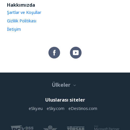
Hakkımızda
Şartlar ve Koşullar
Gizlilik Politikası
İletişim
Ülkeler
Uluslarası siteler
eSky.eu
eSky.com
eDestinos.com