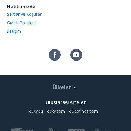
Hakkımızda
Şartlar ve Koşullar
Gizlilik Politikası
İletişim
Ülkeler
Uluslarası siteler
eSky.eu
eSky.com
eDestinos.com