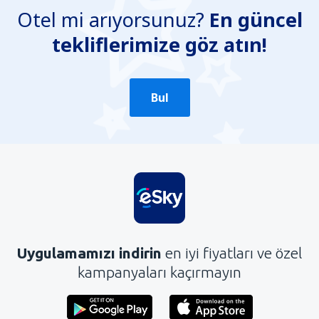
Otel mi arıyorsunuz?
En güncel
Yanlış bilgi içeriyor
tekliflerimize göz atın!
Konun ayrıntılarını içermiyor.
Çok uzun
Gönder
Bul
Uygulamamızı indirin
en iyi fiyatları ve özel
kampanyaları kaçırmayın