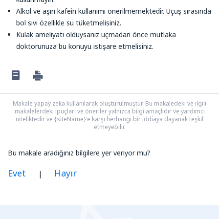
Alkol ve aşırı kafein kullanımı önerilmemektedir. Uçuş sırasında
bol sıvı özellikle su tüketmelisiniz.
Kulak ameliyatı olduysanız uçmadan önce mutlaka
doktorunuza bu konuyu istişare etmelisiniz.
Makale yapay zeka kullanılarak oluşturulmuştur. Bu makaledeki ve ilgili
makalelerdeki ipuçları ve öneriler yalnızca bilgi amaçlıdır ve yardımcı
niteliktedir ve {siteName}'e karşı herhangi bir iddiaya dayanak teşkil
etmeyebilir.
Bu makale aradığınız bilgilere yer veriyor mu?
Evet
Hayır
|
Benim düşünceme göre bu yazı:
Belirsiz