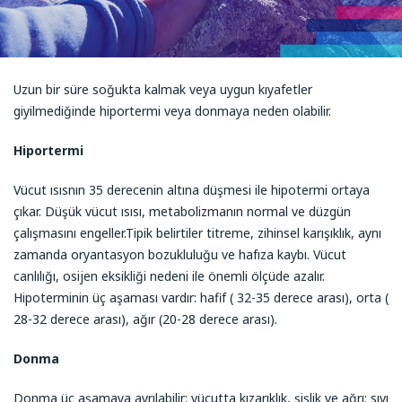
Uzun bir süre soğukta kalmak veya uygun kıyafetler
giyilmediğinde hiportermi veya donmaya neden olabilir.
Hiportermi
Vücut ısısnın 35 derecenin altına düşmesi ile hipotermi ortaya
çıkar. Düşük vücut ısısı, metabolizmanın normal ve düzgün
çalışmasını engeller.Tipik belirtiler titreme, zihinsel karışıklık, aynı
zamanda oryantasyon bozukluluğu ve hafıza kaybı. Vücut
canlılığı, osijen eksikliği nedeni ile önemli ölçüde azalır.
Hipoterminin üç aşaması vardır: hafif ( 32-35 derece arası), orta (
28-32 derece arası), ağır (20-28 derece arası).
Donma
Donma üç aşamaya ayrılabilir: vücutta kızarıklık, şişlik ve ağrı; sıvı