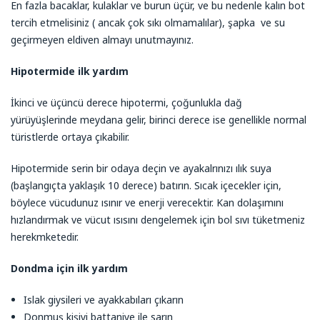
En fazla bacaklar, kulaklar ve burun üçür, ve bu nedenle kalın bot
tercih etmelisiniz ( ancak çok sıkı olmamalılar), şapka ve su
geçirmeyen eldiven almayı unutmayınız.
Hipotermide ilk yardım
İkinci ve üçüncü derece hipotermi, çoğunlukla dağ
yürüyüşlerinde meydana gelir, birinci derece ise genellikle normal
türistlerde ortaya çıkabilir.
Hipotermide serin bir odaya deçin ve ayakalrınızı ılık suya
(başlangıçta yaklaşık 10 derece) batırın. Sıcak içecekler için,
böylece vücudunuz ısınır ve enerji verecektir. Kan dolaşımını
hızlandırmak ve vücut ısısını dengelemek için bol sıvı tüketmeniz
herekmketedir.
Dondma için ilk yardım
Islak giysileri ve ayakkabıları çıkarın
Donmuş kişiyi battaniye ile sarın