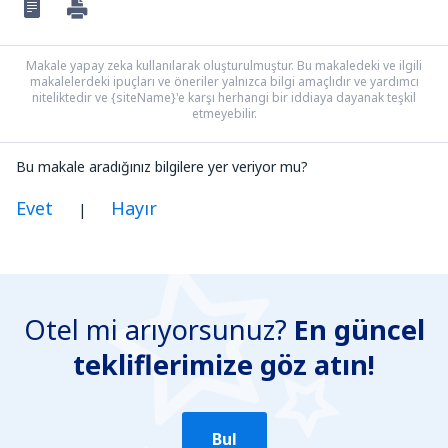
Makale yapay zeka kullanılarak oluşturulmuştur. Bu makaledeki ve ilgili
makalelerdeki ipuçları ve öneriler yalnızca bilgi amaçlıdır ve yardımcı
niteliktedir ve {siteName}'e karşı herhangi bir iddiaya dayanak teşkil
etmeyebilir.
Bu makale aradığınız bilgilere yer veriyor mu?
Evet
Hayır
|
Benim düşünceme göre bu yazı:
Belirsiz
Otel mi arıyorsunuz?
En güncel
Yanlış bilgi içeriyor
tekliflerimize göz atın!
Konun ayrıntılarını içermiyor.
Çok uzun
Gönder
Bul