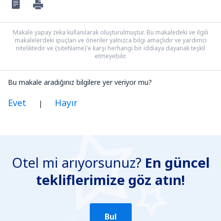
Makale yapay zeka kullanılarak oluşturulmuştur. Bu makaledeki ve ilgili
makalelerdeki ipuçları ve öneriler yalnızca bilgi amaçlıdır ve yardımcı
niteliktedir ve {siteName}'e karşı herhangi bir iddiaya dayanak teşkil
etmeyebilir.
Bu makale aradığınız bilgilere yer veriyor mu?
Evet
Hayır
|
Benim düşünceme göre bu yazı:
Belirsiz
Otel mi arıyorsunuz?
En güncel
Yanlış bilgi içeriyor
tekliflerimize göz atın!
Konun ayrıntılarını içermiyor.
Çok uzun
Gönder
Bul